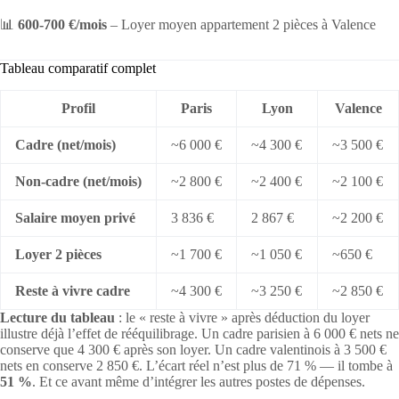
📊
600-700 €/mois
– Loyer moyen appartement 2 pièces à Valence
Tableau comparatif complet
Profil
Paris
Lyon
Valence
Cadre (net/mois)
~6 000 €
~4 300 €
~3 500 €
Non-cadre (net/mois)
~2 800 €
~2 400 €
~2 100 €
Salaire moyen privé
3 836 €
2 867 €
~2 200 €
Loyer 2 pièces
~1 700 €
~1 050 €
~650 €
Reste à vivre cadre
~4 300 €
~3 250 €
~2 850 €
Lecture du tableau
: le « reste à vivre » après déduction du loyer
illustre déjà l’effet de rééquilibrage. Un cadre parisien à 6 000 € nets ne
conserve que 4 300 € après son loyer. Un cadre valentinois à 3 500 €
nets en conserve 2 850 €. L’écart réel n’est plus de 71 % — il tombe à
51 %
. Et ce avant même d’intégrer les autres postes de dépenses.