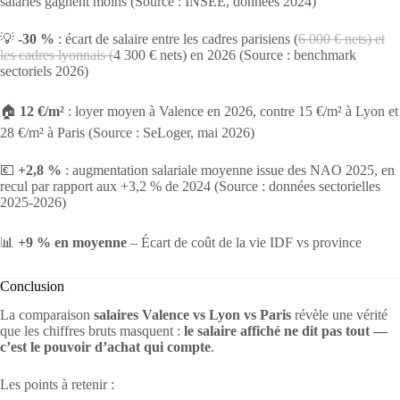
salariés gagnent moins (Source : INSEE, données 2024)
💡
-30 %
: écart de salaire entre les cadres parisiens (
6 000 € nets) et
les cadres lyonnais (
4 300 € nets) en 2026 (Source : benchmark
sectoriels 2026)
🏠
12 €/m²
: loyer moyen à Valence en 2026, contre 15 €/m² à Lyon et
28 €/m² à Paris (Source : SeLoger, mai 2026)
💶
+2,8 %
: augmentation salariale moyenne issue des NAO 2025, en
recul par rapport aux +3,2 % de 2024 (Source : données sectorielles
2025-2026)
📊
+9 % en moyenne
– Écart de coût de la vie IDF vs province
Conclusion
La comparaison
salaires Valence vs Lyon vs Paris
révèle une vérité
que les chiffres bruts masquent :
le salaire affiché ne dit pas tout —
c’est le pouvoir d’achat qui compte
.
Les points à retenir :