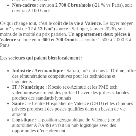
Non-cadres
: environ
2 700 € brut/mois
(-21 % vs Paris), soit
environ 2 100 € nets
Ce qui change tout, c’est le
coût de la vie à Valence
. Le loyer moyen
au m² y est de
12 à 13 €/m²
(source : SeLoger, janvier 2026), soit
moins de la moitié du prix parisien. Un
appartement deux pièces à
Valence
se loue entre
600 et 700 €/mois
— contre 1 500 à 2 000 € à
Paris.
Les secteurs qui paient bien localement :
Industrie / Aéronautique
: Safran, présent dans la Drôme, offre
des rémunérations compétitives pour les techniciens et
ingénieurs
IT / Numérique
: Koesio (ex-Azimut) et les PME tech
valentinoisesrecrutent des profils IT avec des grilles salariales
proches des standards lyonnais
Santé
: le Centre Hospitalier de Valence (CHU) et les cliniques
privées proposent des postes qualifiés dans un bassin de vie
attractif
Logistique
: la position géographique de Valence (nœud
autoroutier A7/A49) en fait un hub logistique avec des
opportunités d’encadrement