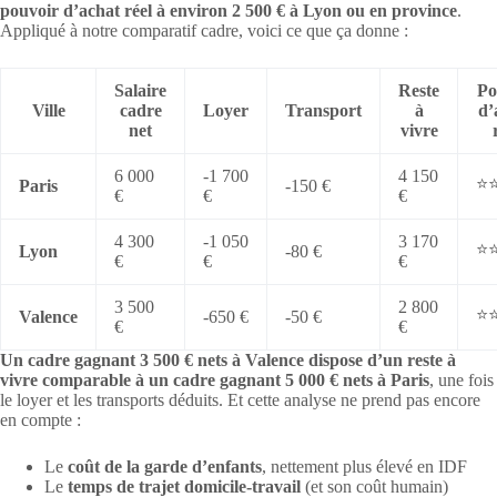
pouvoir d’achat réel à environ 2 500 € à Lyon ou en province
.
Appliqué à notre comparatif cadre, voici ce que ça donne :
Salaire
Reste
Po
Ville
cadre
Loyer
Transport
à
d’
net
vivre
6 000
-1 700
4 150
⭐
Paris
-150 €
€
€
€
4 300
-1 050
3 170
⭐
Lyon
-80 €
€
€
€
3 500
2 800
⭐
Valence
-650 €
-50 €
€
€
Un cadre gagnant 3 500 € nets à Valence dispose d’un reste à
vivre comparable à un cadre gagnant 5 000 € nets à Paris
, une fois
le loyer et les transports déduits. Et cette analyse ne prend pas encore
en compte :
Le
coût de la garde d’enfants
, nettement plus élevé en IDF
Le
temps de trajet domicile-travail
(et son coût humain)