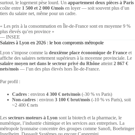
surtout, le logement pèse lourd. Un
appartement deux pièces à Paris
coûte entre
1 500 et 2 000 €/mois
en loyer — soit souvent plus d’un
tiers du salaire net, même pour un cadre.
« Les prix à la consommation en Île-de-France sont en moyenne 9 %
plus élevés qu’en province »
— INSEE
Salaires à Lyon en 2026 : le bon compromis métropole
Lyon s’impose comme la
deuxième place économique de France
et
affiche des salaires nettement supérieurs à la moyenne provinciale. Le
salaire moyen net dans le secteur privé du Rhône
atteint
2 867 €
nets/mois
— l’un des plus élevés hors Île-de-France.
Par profil :
Cadres
: environ
4 300 € nets/mois
(-30 % vs Paris)
Non-cadres
: environ
3 100 € brut/mois
(-10 % vs Paris), soit
~2 400 € nets
Les
secteurs moteurs à Lyon
sont la biotech et la pharmacie, le
numérique, l’industrie chimique et les services aux entreprises. La
métropole lyonnaise concentre des groupes comme Sanofi, Boehringer
Ingelheim, Dassault Systèmes ou encore Capgemini.