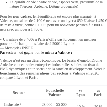
La
qualité de vie
: cadre de vie, espaces verts, proximité de la
nature (Vercors, Ardèche, Drôme provençale)
Pour les
non-cadres
, le rééquilibrage est encore plus marqué : à
Valence, un salaire de 2 100 € nets avec un loyer à 650 € laisse 1 450 €
de reste à vivre, contre 1 100 € pour un non-cadre parisien à 2 800 €
nets avec un loyer à 1 700 €.
« Un salaire de 3 400€ à Paris n’offre pas forcément un meilleur
pouvoir d’achat qu’un salaire de 2 500€ à Lyon »
— Meteojob / INSEE
Par secteur : où gagne-t-on le mieux à Valence ?
Valence n’est pas un désert économique. Le bassin d’emploi Drôme-
Ardèche concentre des entreprises industrielles solides, un tissu de
PME dynamiques et un secteur de la santé en développement. Voici le
benchmark des rémunérations par secteur à Valence
en 2026,
comparé à Lyon et Paris :
Fourchette
vs
vs
Secteur
Valence
Lyon
Paris
Industrie /
28 000 – 55 000
-10 %
-20 %