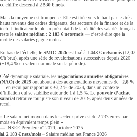
ce chiffre descend à
2 530 € nets
.
Mais la moyenne est trompeuse. Elle est tirée vers le haut par les très
hauts revenus des cadres dirigeants, des secteurs de la finance et de la
tech. L’indicateur le plus représentatif de la réalité des salariés français
reste le
salaire médian : 2 183 € nets/mois
— c’est-à-dire que la
moitié des salariés gagne moins.
En bas de l’échelle, le
SMIC 2026
est fixé à
1 443 € nets/mois
(12,02
€/h brut), après une série de revalorisations successives depuis 2020
(+18,4 % en valeur nominale sur la période).
Côté dynamique salariale, les
négociations annuelles obligatoires
(NAO) de 2025
ont abouti à des augmentations moyennes de
+2,8 %
— en recul par rapport aux +3,2 % de 2024, dans un contexte
d’inflation qui se stabilise autour de 1 à 1,5 %. Le
pouvoir d’achat
salarial
retrouve tout juste son niveau de 2019, après deux années de
recul.
« Le salaire net moyen dans le secteur privé est de 2 733 euros par
mois en équivalent temps plein »
— INSEE Première n° 2079, octobre 2025
📊
2 183 € nets/mois
– Salaire médian net France 2026