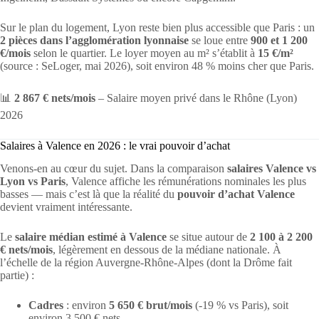
Sur le plan du logement, Lyon reste bien plus accessible que Paris : un
2 pièces dans l’agglomération lyonnaise
se loue entre
900 et 1 200
€/mois
selon le quartier. Le loyer moyen au m² s’établit à
15 €/m²
(source : SeLoger, mai 2026), soit environ 48 % moins cher que Paris.
📊
2 867 € nets/mois
– Salaire moyen privé dans le Rhône (Lyon)
2026
Salaires à Valence en 2026 : le vrai pouvoir d’achat
Venons-en au cœur du sujet. Dans la comparaison
salaires Valence vs
Lyon vs Paris
, Valence affiche les rémunérations nominales les plus
basses — mais c’est là que la réalité du
pouvoir d’achat Valence
devient vraiment intéressante.
Le
salaire médian estimé à Valence
se situe autour de
2 100 à 2 200
€ nets/mois
, légèrement en dessous de la médiane nationale. À
l’échelle de la région Auvergne-Rhône-Alpes (dont la Drôme fait
partie) :
Cadres
: environ
5 650 € brut/mois
(-19 % vs Paris), soit
environ 3 500 € nets