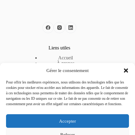
Liens utiles
Accueil
À propos
Nos solutions
Gérer le consentement
Nos offres d’emploi
Espace Entreprise
Pour offrir les meilleures expériences, nous utilisons des technologies telles que les
Mentions légales
cookies pour stocker et/ou accéder aux informations des appareils. Le fait de consentir
Politique de cookies
à ces technologies nous permettra de traiter des données telles que le comportement de
Politique de confidentialité
navigation ou les ID uniques sur ce site. Le fait de ne pas consentir ou de retirer son
consentement peut avoir un effet négatif sur certaines caractéristiques et fonctions.
Contactez-nous
Accepter
Téléphone :
04 51 42 22 24
Refuser