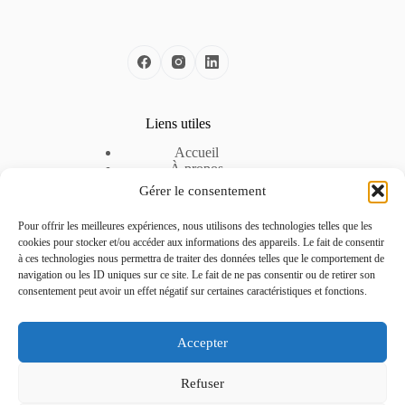
Liens utiles
Accueil
À propos
Nos solutions
Gérer le consentement
Nos offres d’emploi
Espace Entreprise
Pour offrir les meilleures expériences, nous utilisons des technologies telles que les
Mentions légales
cookies pour stocker et/ou accéder aux informations des appareils. Le fait de consentir
Politique de cookies
à ces technologies nous permettra de traiter des données telles que le comportement de
Politique de confidentialité
navigation ou les ID uniques sur ce site. Le fait de ne pas consentir ou de retirer son
consentement peut avoir un effet négatif sur certaines caractéristiques et fonctions.
Contactez-nous
Accepter
Téléphone :
04 51 42 22 24
Refuser
Adresse :
La pépinière d’entreprise – CCI de la Drôme, 3
Rue Georges Charpak, 26300 Alixan