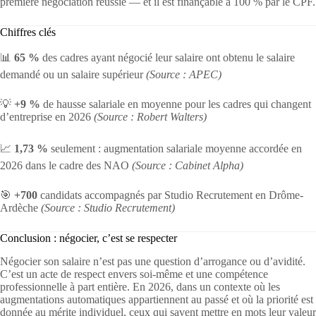
première négociation réussie — et il est finançable à 100 % par le CPF.
Chiffres clés
📊
65 %
des cadres ayant négocié leur salaire ont obtenu le salaire
demandé ou un salaire supérieur
(Source : APEC)
💡
+9 %
de hausse salariale en moyenne pour les cadres qui changent
d’entreprise en 2026
(Source : Robert Walters)
📈
1,73 %
seulement : augmentation salariale moyenne accordée en
2026 dans le cadre des NAO
(Source : Cabinet Alpha)
🎯
+700
candidats accompagnés par Studio Recrutement en Drôme-
Ardèche
(Source : Studio Recrutement)
Conclusion : négocier, c’est se respecter
Négocier son salaire n’est pas une question d’arrogance ou d’avidité.
C’est un acte de respect envers soi-même et une compétence
professionnelle à part entière. En 2026, dans un contexte où les
augmentations automatiques appartiennent au passé et où la priorité est
donnée au mérite individuel, ceux qui savent mettre en mots leur valeur