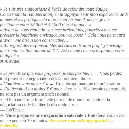
« Je suis très enthousiaste à l’idée de rejoindre votre équipe.
Concernant la rémunération, en m’appuyant sur mon expérience de X
années et les pratiques du marché en Drôme-Ardèche, je me
positionne entre 38 000 et 42 000 € brut annuel. »
« Avant de vous répondre sur mes prétentions, pourriez-vous me
préciser la fourchette envisagée pour ce poste ? Cela nous permettra
d’avoir une discussion constructive. »
« Au regard des responsabilités décrites et de mon profil, j’envisage
une rémunération autour de X €. Est-ce que cela correspond à votre
budget ? »
❌
À éviter
« Je prends ce que vous proposez, je suis flexible. »
→ Vous perdez
tout pouvoir de négociation dès la première phrase.
« Combien vous payez ? »
→ Trop abrupt, manque de préparation.
« J’ai besoin d’au moins X € pour vivre. »
→ Vos besoins personnels
ne sont pas un argument professionnel.
« »Demander une fourchette permet de donner un cadre à la
négociation et de faciliter la discussion. » »
— JobTeaser
📅
Vous préparez une négociation salariale ?
Entraînez-vous avec
nos experts en 30 minutes.
Réserver mon échange gratuit →
Calendly