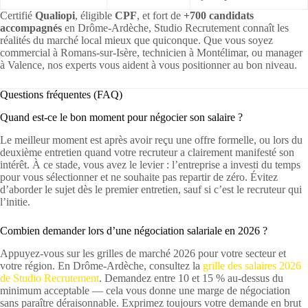
Certifié
Qualiopi
, éligible
CPF
, et fort de
+700 candidats
accompagnés
en Drôme-Ardèche, Studio Recrutement connaît les
réalités du marché local mieux que quiconque. Que vous soyez
commercial à Romans-sur-Isère, technicien à Montélimar, ou manager
à Valence, nos experts vous aident à vous positionner au bon niveau.
Questions fréquentes (FAQ)
Quand est-ce le bon moment pour négocier son salaire ?
Le meilleur moment est après avoir reçu une offre formelle, ou lors du
deuxième entretien quand votre recruteur a clairement manifesté son
intérêt. À ce stade, vous avez le levier : l’entreprise a investi du temps
pour vous sélectionner et ne souhaite pas repartir de zéro. Évitez
d’aborder le sujet dès le premier entretien, sauf si c’est le recruteur qui
l’initie.
Combien demander lors d’une négociation salariale en 2026 ?
Appuyez-vous sur les grilles de marché 2026 pour votre secteur et
votre région. En Drôme-Ardèche, consultez la
grille des salaires 2026
de Studio Recrutement
. Demandez entre 10 et 15 % au-dessus du
minimum acceptable — cela vous donne une marge de négociation
sans paraître déraisonnable. Exprimez toujours votre demande en brut