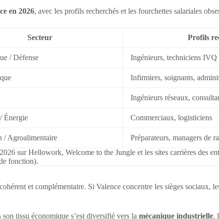
nce en 2026
, avec les profils recherchés et les fourchettes salariales obs
Secteur
Profils r
ue / Défense
Ingénieurs, techniciens IVQ
ique
Infirmiers, soignants, adminis
Ingénieurs réseaux, consulta
/ Énergie
Commerciaux, logisticiens
n / Agroalimentaire
Préparateurs, managers de r
026 sur Hellowork, Welcome to the Jungle et les sites carrières des entr
de fonction).
ohérent et complémentaire. Si Valence concentre les sièges sociaux, les
s son tissu économique s’est diversifié vers la
mécanique industrielle
, 