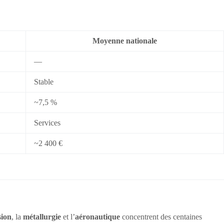
Moyenne nationale
—
Stable
~7,5 %
Services
~2 400 €
sion
, la
métallurgie
et l’
aéronautique
concentrent des centaines