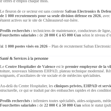
d’offres d’emploi chaque mois.
Le fleuron de ce secteur est sans conteste
Safran Electronics & Defen
de 1 000 recrutements pour sa seule division défense en 2026
, avec
étaient actives sur le site de Châteauneuf-sur-Isère.
Profils recherchés :
techniciens de maintenance, conducteurs de ligne, 
Fourchettes salariales :
de
28 000 € à 65 000 €/an
selon le niveau d’e
📊
1 000 postes visés en 2026
– Plan de recrutement Safran Electroni
Santé & Services à la personne
Le
Centre Hospitalier de Valence
est le
premier employeur de la vil
toiture, nouveaux bâtiments EHPAD, plateau technique modernisé. Résul
soignants, d’auxiliaires de vie sociale et de médecins spécialistes.
Au-delà du Centre Hospitalier, les
cliniques privées, EHPAD et servi
structurelle, ce qui se traduit par des embauches rapides et des conditi
Profils recherchés :
infirmiers toutes spécialités, aides-soignants, méde
Fourchettes salariales :
de
22 000 € à 50 000 €/an
selon le statut (publ