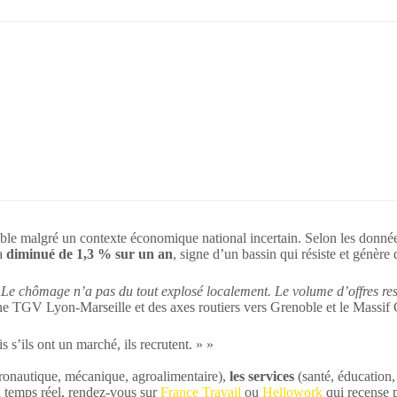
ble malgré un contexte économique national incertain. Selon les donn
 a
diminué de 1,3 % sur un an
, signe d’un bassin qui résiste et génère
 Le chômage n’a pas du tout explosé localement. Le volume d’offres res
ne TGV Lyon-Marseille et des axes routiers vers Grenoble et le Massif Ce
s’ils ont un marché, ils recrutent. » »
ronautique, mécanique, agroalimentaire),
les services
(santé, éducation
en temps réel, rendez-vous sur
France Travail
ou
Hellowork
qui recense p