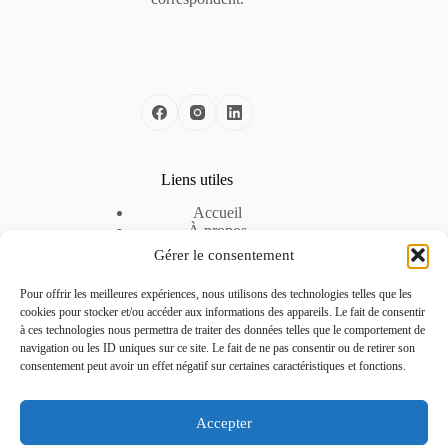
Liens utiles
Accueil
À propos
Nos solutions
Gérer le consentement
Nos offres d’emploi
Espace Entreprise
Pour offrir les meilleures expériences, nous utilisons des technologies telles que les
Mentions légales
cookies pour stocker et/ou accéder aux informations des appareils. Le fait de consentir
Politique de cookies
à ces technologies nous permettra de traiter des données telles que le comportement de
Politique de confidentialité
navigation ou les ID uniques sur ce site. Le fait de ne pas consentir ou de retirer son
consentement peut avoir un effet négatif sur certaines caractéristiques et fonctions.
Contactez-nous
Accepter
Téléphone :
04 51 42 22 24