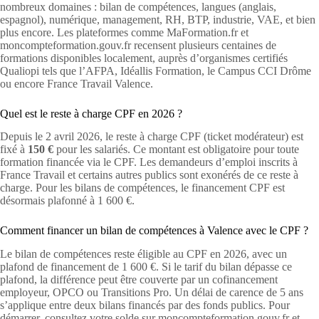
nombreux domaines : bilan de compétences, langues (anglais,
espagnol), numérique, management, RH, BTP, industrie, VAE, et bien
plus encore. Les plateformes comme MaFormation.fr et
moncompteformation.gouv.fr recensent plusieurs centaines de
formations disponibles localement, auprès d’organismes certifiés
Qualiopi tels que l’AFPA, Idéallis Formation, le Campus CCI Drôme
ou encore France Travail Valence.
Quel est le reste à charge CPF en 2026 ?
Depuis le 2 avril 2026, le reste à charge CPF (ticket modérateur) est
fixé à
150 €
pour les salariés. Ce montant est obligatoire pour toute
formation financée via le CPF. Les demandeurs d’emploi inscrits à
France Travail et certains autres publics sont exonérés de ce reste à
charge. Pour les bilans de compétences, le financement CPF est
désormais plafonné à 1 600 €.
Comment financer un bilan de compétences à Valence avec le CPF ?
Le bilan de compétences reste éligible au CPF en 2026, avec un
plafond de financement de 1 600 €. Si le tarif du bilan dépasse ce
plafond, la différence peut être couverte par un cofinancement
employeur, OPCO ou Transitions Pro. Un délai de carence de 5 ans
s’applique entre deux bilans financés par des fonds publics. Pour
démarrer, consultez votre solde sur moncompteformation.gouv.fr et