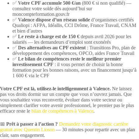
✅
Votre CPF accumule 500 €/an
(800 € si non qualifié) —
consultez votre solde dès aujourd’hui sur
moncompteformation.gouv.fr
✅
Valence dispose d’un réseau solide
d’organismes certifiés
Qualiopi : AFPA, Idéallis, CCI Drôme, France Travail, CNAM
et bien d’autres
✅
Le reste à charge est de 150 €
depuis avril 2026 pour les
salariés — les demandeurs d’emploi sont exonérés
✅
Des alternatives au CPF existent
: Transitions Pro, plan de
développement des compétences, OPCO, aides France Travail
✅
Le bilan de compétences reste le meilleur premier
investissement CPF
: il vous permet de choisir la bonne
formation pour les bonnes raisons, avec un financement jusqu’à
1 600 € via le CPF
Votre CPF est là, utilisez-le intelligemment à Valence.
Ne laissez
pas vos droits dormir sur un compte que vous n’ouvrez jamais. Que
vous souhaitiez vous reconvertir, évoluer dans votre secteur ou
simplement clarifier votre avenir professionnel, le premier pas le plus
efficace reste le
bilan de compétences à Valence
.
📅
Prêt à passer à l’action ?
Demandez votre diagnostic carrière
gratuit avec Quentin Lioson
— 30 minutes pour repartir avec un plan
clair, sans engagement.