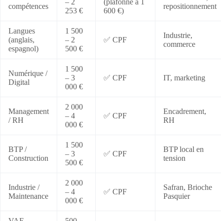
– 2
(plafonné à 1
compétences
repositionnement
253 €
600 €)
Langues
1 500
Industrie,
(anglais,
– 2
✅ CPF
commerce
espagnol)
500 €
1 500
Numérique /
– 3
✅ CPF
IT, marketing
Digital
000 €
2 000
Management
Encadrement,
– 4
✅ CPF
/ RH
RH
000 €
1 500
BTP /
BTP local en
– 3
✅ CPF
Construction
tension
500 €
2 000
Industrie /
Safran, Brioche
– 4
✅ CPF
Maintenance
Pasquier
000 €
VAE
500 –