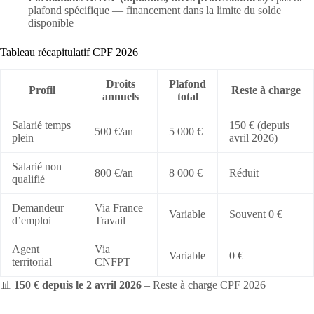
plafond spécifique — financement dans la limite du solde
disponible
Tableau récapitulatif CPF 2026
Droits
Plafond
Profil
Reste à charge
annuels
total
Salarié temps
150 € (depuis
500 €/an
5 000 €
plein
avril 2026)
Salarié non
800 €/an
8 000 €
Réduit
qualifié
Demandeur
Via France
Variable
Souvent 0 €
d’emploi
Travail
Agent
Via
Variable
0 €
territorial
CNFPT
📊
150 € depuis le 2 avril 2026
– Reste à charge CPF 2026