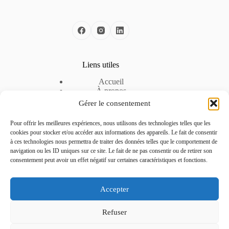
Liens utiles
Accueil
À propos
Nos solutions
Gérer le consentement
Nos offres d’emploi
Espace Entreprise
Pour offrir les meilleures expériences, nous utilisons des technologies telles que les
Mentions légales
cookies pour stocker et/ou accéder aux informations des appareils. Le fait de consentir
Politique de cookies
à ces technologies nous permettra de traiter des données telles que le comportement de
Politique de confidentialité
navigation ou les ID uniques sur ce site. Le fait de ne pas consentir ou de retirer son
consentement peut avoir un effet négatif sur certaines caractéristiques et fonctions.
Contactez-nous
Accepter
Téléphone :
04 51 42 22 24
Refuser
Adresse :
La pépinière d’entreprise – CCI de la Drôme, 3
Rue Georges Charpak, 26300 Alixan