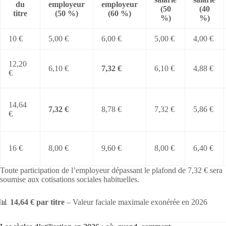
du
employeur
employeur
(50
(40
titre
(50 %)
(60 %)
%)
%)
10 €
5,00 €
6,00 €
5,00 €
4,00 €
12,20
6,10 €
7,32 €
6,10 €
4,88 €
€
14,64
7,32 €
8,78 €
7,32 €
5,86 €
€
16 €
8,00 €
9,60 €
8,00 €
6,40 €
Toute participation de l’employeur dépassant le plafond de 7,32 € sera
soumise aux cotisations sociales habituelles.
📊
14,64 € par titre
– Valeur faciale maximale exonérée en 2026