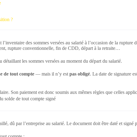
e
ition ?
 l’inventaire des sommes versées au salarié à l’occasion de la rupture 
ent, rupture conventionnelle, fin de CDD, départ à la retraite…
eçu détaillant les sommes versées au moment du départ du salarié.
de de tout compte
— mais il n’y est
pas obligé
. La date de signature est
alaire. Son paiement est donc soumis aux mêmes règles que celles applic
du solde de tout compte signé
llé, dû par l’entreprise au salarié. Le document doit être daté et signé 
tout compte :