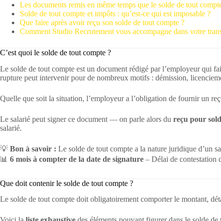
Les documents remis en même temps que le solde de tout compt
Solde de tout compte et impôts : qu’est-ce qui est imposable ?
Que faire après avoir reçu son solde de tout compte ?
Comment Studio Recrutement vous accompagne dans votre trans
C’est quoi le solde de tout compte ?
Le solde de tout compte est un document rédigé par l’employeur qui fait
rupture peut intervenir pour de nombreux motifs : démission, licenciem
Quelle que soit la situation, l’employeur a l’obligation de fournir un r
Le salarié peut signer ce document — on parle alors du
reçu pour sol
salarié.
💡
Bon à savoir :
Le solde de tout compte a la nature juridique d’un s
📊
6 mois à compter de la date de signature
– Délai de contestation 
Que doit contenir le solde de tout compte ?
Le solde de tout compte doit obligatoirement comporter le montant, détai
Voici la
liste exhaustive
des éléments pouvant figurer dans le solde de 