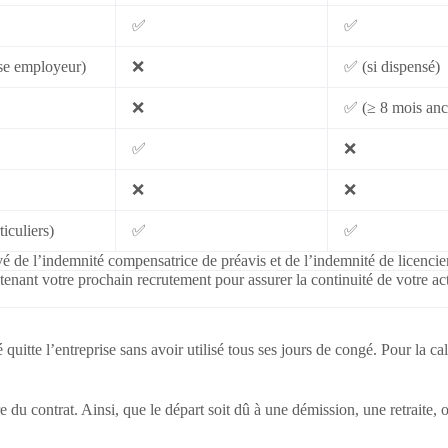
✅
✅
se employeur)
❌
✅ (si dispensé)
❌
✅ (≥ 8 mois anc
✅
❌
❌
❌
ticuliers)
✅
✅
rivé de l’indemnité compensatrice de préavis et de l’indemnité de licenc
enant votre prochain recrutement pour assurer la continuité de votre act
uitte l’entreprise sans avoir utilisé tous ses jours de congé. Pour la cal
u contrat. Ainsi, que le départ soit dû à une démission, une retraite,