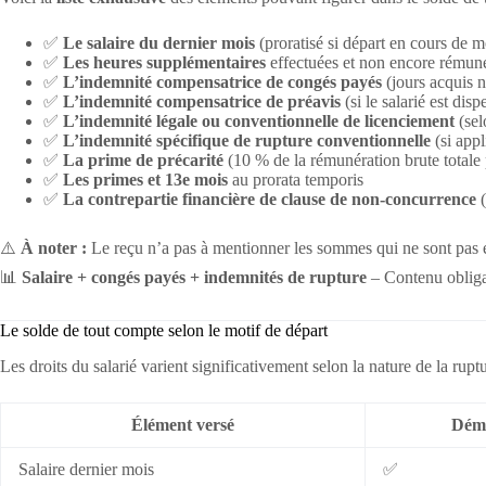
✅
Le salaire du dernier mois
(proratisé si départ en cours de m
✅
Les heures supplémentaires
effectuées et non encore rémun
✅
L’indemnité compensatrice de congés payés
(jours acquis n
✅
L’indemnité compensatrice de préavis
(si le salarié est dis
✅
L’indemnité légale ou conventionnelle de licenciement
(sel
✅
L’indemnité spécifique de rupture conventionnelle
(si appl
✅
La prime de précarité
(10 % de la rémunération brute total
✅
Les primes et 13e mois
au prorata temporis
✅
La contrepartie financière de clause de non-concurrence
(
⚠️
À noter :
Le reçu n’a pas à mentionner les sommes qui ne sont pas 
📊
Salaire + congés payés + indemnités de rupture
– Contenu obliga
Le solde de tout compte selon le motif de départ
Les droits du salarié varient significativement selon la nature de la ru
Élément versé
Démi
Salaire dernier mois
✅