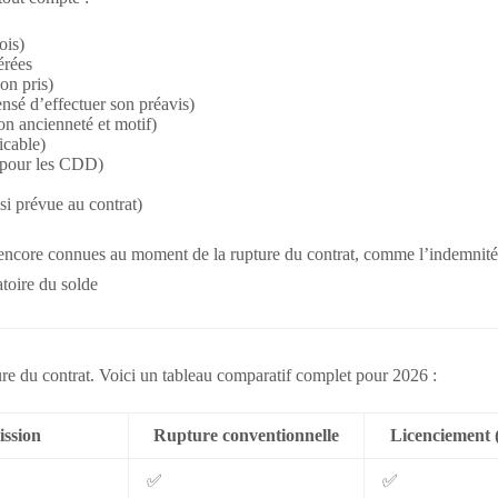
ois)
érées
on pris)
pensé d’effectuer son préavis)
on ancienneté et motif)
icable)
e pour les CDD)
si prévue au contrat)
encore connues au moment de la rupture du contrat, comme l’indemnité
toire du solde
pture du contrat. Voici un tableau comparatif complet pour 2026 :
ssion
Rupture conventionnelle
Licenciement (
✅
✅