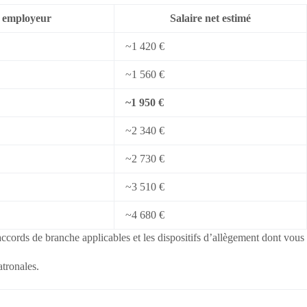
l employeur
Salaire net estimé
~1 420 €
~1 560 €
~1 950 €
~2 340 €
~2 730 €
~3 510 €
~4 680 €
s accords de branche applicables et les dispositifs d’allègement dont vous
atronales.