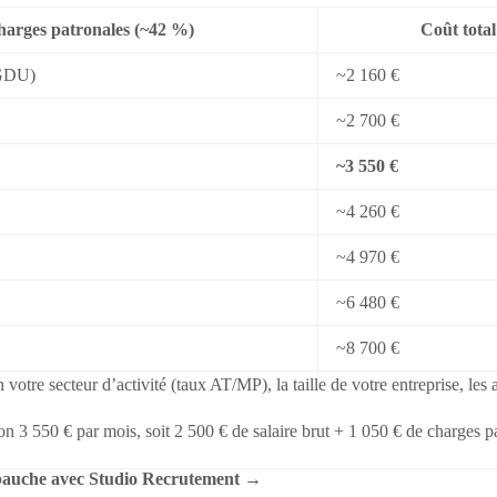
arges patronales (~42 %)
Coût tota
RGDU)
~2 160 €
~2 700 €
~3 550 €
~4 260 €
~4 970 €
~6 480 €
~8 700 €
n votre secteur d’activité (taux AT/MP), la taille de votre entreprise, le
ron 3 550 € par mois, soit 2 500 € de salaire brut + 1 050 € de charges p
bauche avec Studio Recrutement →