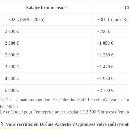
Salaire brut mensuel
Ch
1 802 € (SMIC 2026)
~360 € (après 
2 000 €
~700 €
2 500 €
~1 050 €
3 000 €
~1 260 €
3 500 €
~1 470 €
4 500 €
~1 980 €
6 000 €
~2 700 €
⚠️ Ces estimations sont données à titre indicatif. Le coût réel varie selo
bénéficiez.
Le coût total pour l’entreprise pour un salarié à 2 500 € brut est d’envi
👔
Vous recrutez en Drôme-Ardèche ? Optimisez votre coût d’em