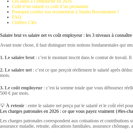
Les aides à l’embauche en 2026
Coût d’un salarié vs coût d’un prestataire
Pourquoi confier son recrutement à Studio Recrutement ?
FAQ
Chiffres Clés
Salaire brut vs salaire net vs coût employeur : les 3 niveaux à connaîtr
Avant toute chose, il faut distinguer trois notions fondamentales qui stru
1. Le salaire brut
: c’est le montant inscrit dans le contrat de travail. I
2. Le salaire net
: c’est ce que perçoit réellement le salarié après déduc
mois.
3. Le coût employeur
: c’est la somme totale que vous déboursez réell
500 € par mois.
💡
À retenir
: entre le salaire net perçu par le salarié et le coût réel pou
Les charges patronales en 2026 : ce que vous payez vraiment {#les-ch
Les charges patronales correspondent aux cotisations et contributions soc
assurance maladie, retraite, allocations familiales, assurance chômage, 