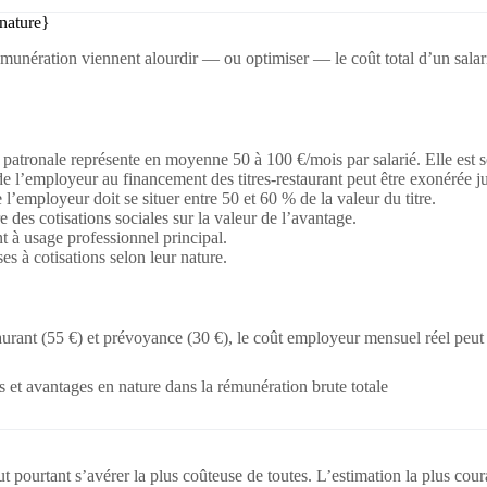
-nature}
munération viennent alourdir — ou optimiser — le coût total d’un sala
n patronale représente en moyenne 50 à 100 €/mois par salarié. Elle est 
 de l’employeur au financement des titres-restaurant peut être exonérée j
 l’employeur doit se situer entre 50 et 60 % de la valeur du titre.
e des cotisations sociales sur la valeur de l’avantage.
t à usage professionnel principal.
es à cotisations selon leur nature.
staurant (55 €) et prévoyance (30 €), le coût employeur mensuel réel peu
 et avantages en nature dans la rémunération brute totale
t pourtant s’avérer la plus coûteuse de toutes. L’estimation la plus cou