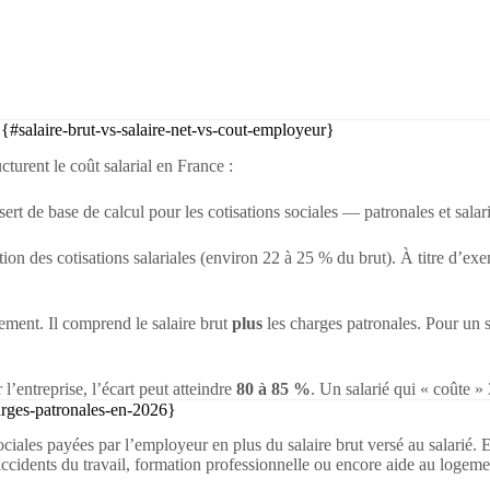
e {#salaire-brut-vs-salaire-net-vs-cout-employeur}
cturent le coût salarial en France :
l sert de base de calcul pour les cotisations sociales — patronales et salari
tion des cotisations salariales (environ 22 à 25 % du brut). À titre d’ex
ement. Il comprend le salaire brut
plus
les charges patronales. Pour un s
r l’entreprise, l’écart peut atteindre
80 à 85 %
. Un salarié qui « coûte » 
arges-patronales-en-2026}
iales payées par l’employeur en plus du salaire brut versé au salarié. El
accidents du travail, formation professionnelle ou encore aide au logeme