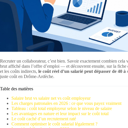
Recruter un collaborateur, c’est bien. Savoir exactement combien cela
brut affiché dans l’offre d’emploi — et découvrent ensuite, sur la fiche 
et les coûts indirects,
le coût réel d’un salarié peut dépasser de 40 à
juste coût en Drôme-Ardèche.
Table des matières
Salaire brut vs salaire net vs coût employeur
Les charges patronales en 2026 : ce que vous payez vraiment
Tableau : coût total employeur selon le niveau de salaire
Les avantages en nature et leur impact sur le coût total
Le coût caché d’un recrutement raté
Comment optimiser le coût salarial légalement ?