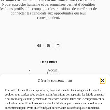
Notre approche humaine et personnalisée permet d’identifier
les bons profils, d’accompagner les transitions de carrière et de
connecter les candidats aux opportunités qui leur
correspondent.
Liens utiles
Accueil
À propos
Nos solutions
Gérer le consentement
Nos offres d’emploi
Espace Entreprise
Pour offrir les meilleures expériences, nous utilisons des technologies telles que les
Mentions légales
cookies pour stocker et/ou accéder aux informations des appareils. Le fait de consentir
Politique de cookies
à ces technologies nous permettra de traiter des données telles que le comportement de
Politique de confidentialité
navigation ou les ID uniques sur ce site. Le fait de ne pas consentir ou de retirer son
consentement peut avoir un effet négatif sur certaines caractéristiques et fonctions.