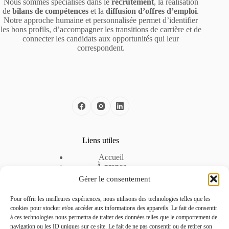
Nous sommes spécialisés dans le
recrutement
, la réalisation
de
bilans de compétences
et la
diffusion d’offres d’emploi
.
Notre approche humaine et personnalisée permet d’identifier
les bons profils, d’accompagner les transitions de carrière et de
connecter les candidats aux opportunités qui leur
correspondent.
Liens utiles
Accueil
À propos
Nos solutions
Gérer le consentement
Nos offres d’emploi
Espace Entreprise
Pour offrir les meilleures expériences, nous utilisons des technologies telles que les
Mentions légales
cookies pour stocker et/ou accéder aux informations des appareils. Le fait de consentir
Politique de cookies
à ces technologies nous permettra de traiter des données telles que le comportement de
Politique de confidentialité
navigation ou les ID uniques sur ce site. Le fait de ne pas consentir ou de retirer son