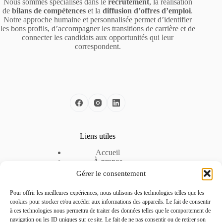
Nous sommes spécialisés dans le
recrutement
, la réalisation
de
bilans de compétences
et la
diffusion d’offres d’emploi
.
Notre approche humaine et personnalisée permet d’identifier
les bons profils, d’accompagner les transitions de carrière et de
connecter les candidats aux opportunités qui leur
correspondent.
Liens utiles
Accueil
À propos
Nos solutions
Gérer le consentement
Nos offres d’emploi
Espace Entreprise
Pour offrir les meilleures expériences, nous utilisons des technologies telles que les
Mentions légales
cookies pour stocker et/ou accéder aux informations des appareils. Le fait de consentir
Politique de cookies
à ces technologies nous permettra de traiter des données telles que le comportement de
Politique de confidentialité
navigation ou les ID uniques sur ce site. Le fait de ne pas consentir ou de retirer son