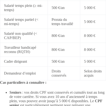
Salarié temps plein (≥ mi-
500 €/an
5 000 €
temps)
Salarié temps partiel (<
Prorata du
5 000 €
mi-temps)
temps travaillé
Salarié non qualifié (<
800 €/an
8 000 €
CAP/BEP)
Travailleur handicapé
800 €/an
8 000 €
reconnu (RQTH)
Cadre dirigeant
500 €/an
5 000 €
Droits
Selon droits
Demandeur d’emploi
conservés
acquis
Cas particuliers à connaître :
Seniors
: vos droits CPF sont conservés et cumulés tout au long
de votre carrière. Si vous avez 10 ans d’ancienneté à temps
plein, vous pouvez avoir jusqu’à 5 000 € disponibles. Le
CPF
senior
est particulièrement pertinent pour préparer une