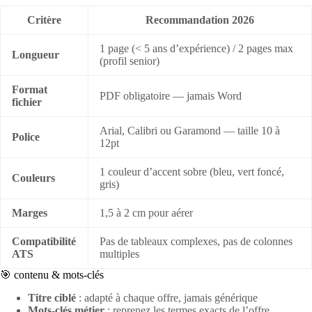
Critère
Recommandation 2026
1 page (< 5 ans d’expérience) / 2 pages max
Longueur
(profil senior)
Format
PDF obligatoire — jamais Word
fichier
Arial, Calibri ou Garamond — taille 10 à
Police
12pt
1 couleur d’accent sobre (bleu, vert foncé,
Couleurs
gris)
Marges
1,5 à 2 cm pour aérer
Compatibilité
Pas de tableaux complexes, pas de colonnes
ATS
multiples
🎯 contenu & mots-clés
Titre ciblé
: adapté à chaque offre, jamais générique
Mots-clés métier
: reprenez les termes exacts de l’offre