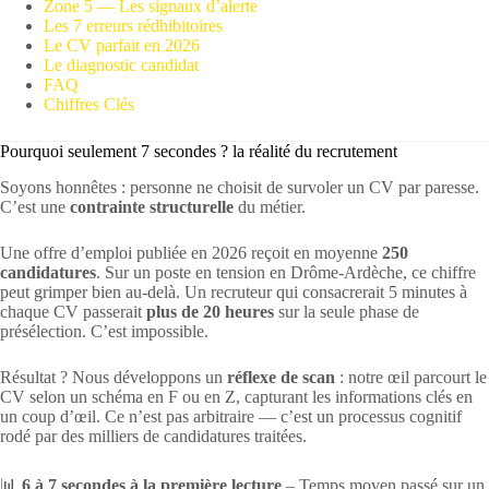
Zone 5 — Les signaux d’alerte
Les 7 erreurs rédhibitoires
Le CV parfait en 2026
Le diagnostic candidat
FAQ
Chiffres Clés
Pourquoi seulement 7 secondes ? la réalité du recrutement
Soyons honnêtes : personne ne choisit de survoler un CV par paresse.
C’est une
contrainte structurelle
du métier.
Une offre d’emploi publiée en 2026 reçoit en moyenne
250
candidatures
. Sur un poste en tension en Drôme-Ardèche, ce chiffre
peut grimper bien au-delà. Un recruteur qui consacrerait 5 minutes à
chaque CV passerait
plus de 20 heures
sur la seule phase de
présélection. C’est impossible.
Résultat ? Nous développons un
réflexe de scan
: notre œil parcourt le
CV selon un schéma en F ou en Z, capturant les informations clés en
un coup d’œil. Ce n’est pas arbitraire — c’est un processus cognitif
rodé par des milliers de candidatures traitées.
📊
6 à 7 secondes à la première lecture
– Temps moyen passé sur un