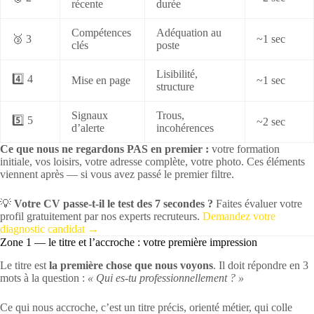
récente
durée
Compétences
Adéquation au
🥉 3
~1 sec
clés
poste
Lisibilité,
4️⃣ 4
Mise en page
~1 sec
structure
Signaux
Trous,
5️⃣ 5
~2 sec
d’alerte
incohérences
Ce que nous ne regardons PAS en premier :
votre formation
initiale, vos loisirs, votre adresse complète, votre photo. Ces éléments
viennent après — si vous avez passé le premier filtre.
💡
Votre CV passe-t-il le test des 7 secondes ?
Faites évaluer votre
profil gratuitement par nos experts recruteurs.
Demandez votre
diagnostic candidat →
Zone 1 — le titre et l’accroche : votre première impression
Le titre est
la première chose que nous voyons
. Il doit répondre en 3
mots à la question :
« Qui es-tu professionnellement ? »
Ce qui nous accroche, c’est un titre précis, orienté métier, qui colle