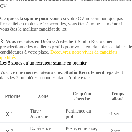
CV
Ce que cela signifie pour vous :
si votre CV ne communique pas
l’essentiel en moins de 10 secondes, vous êtes éliminé — même si
vous êtes le meilleur candidat du lot.
👔
Vous recrutez en Drôme-Ardèche ?
Studio Recrutement
présélectionne les meilleurs profils pour vous, en triant des centaines de
candidatures à votre place.
Découvrez notre vivier de candidats
qualifiés →
Les 5 zones qu’un recruteur scanne en premier
Voici ce que
nos recruteurs chez Studio Recrutement
regardent
dans les 7 premières secondes, dans l’ordre exact :
Ce qu’on
Temps
Priorité
Zone
cherche
alloué
Titre /
Pertinence du
🥇 1
~1 sec
Accroche
profil
Expérience
Poste, entreprise,
🥈 2
~2 sec