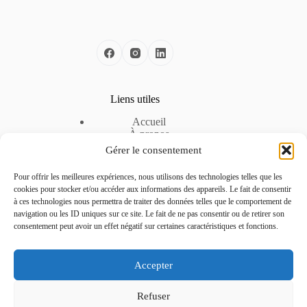
Liens utiles
Accueil
À propos
Nos solutions
Gérer le consentement
Nos offres d’emploi
Espace Entreprise
Pour offrir les meilleures expériences, nous utilisons des technologies telles que les
Mentions légales
cookies pour stocker et/ou accéder aux informations des appareils. Le fait de consentir
Politique de cookies
à ces technologies nous permettra de traiter des données telles que le comportement de
Politique de confidentialité
navigation ou les ID uniques sur ce site. Le fait de ne pas consentir ou de retirer son
consentement peut avoir un effet négatif sur certaines caractéristiques et fonctions.
Contactez-nous
Accepter
Téléphone :
04 51 42 22 24
Refuser
Adresse :
La pépinière d’entreprise – CCI de la Drôme, 3