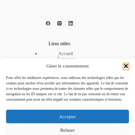
Liens utiles
Accueil
À propos
Nos solutions
Gérer le consentement
Nos offres d’emploi
Espace Entreprise
Pour offrir les meilleures expériences, nous utilisons des technologies telles que les
Mentions légales
cookies pour stocker et/ou accéder aux informations des appareils. Le fait de consentir
Politique de cookies
à ces technologies nous permettra de traiter des données telles que le comportement de
Politique de confidentialité
navigation ou les ID uniques sur ce site. Le fait de ne pas consentir ou de retirer son
consentement peut avoir un effet négatif sur certaines caractéristiques et fonctions.
Contactez-nous
Accepter
Téléphone :
04 51 42 22 24
Refuser
Adresse :
La pépinière d’entreprise – CCI de la Drôme, 3