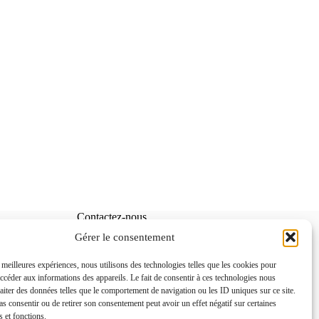
Contactez-nous
Gérer le consentement
Téléphone :
04 51 42 22 24
s meilleures expériences, nous utilisons des technologies telles que les cookies pour
Adresse :
La pépinière
oi
accéder aux informations des appareils. Le fait de consentir à ces technologies nous
d’entreprise – CCI de la Drôme,
raiter des données telles que le comportement de navigation ou les ID uniques sur ce site.
3 Rue Georges Charpak, 26300
pas consentir ou de retirer son consentement peut avoir un effet négatif sur certaines
Alixan
es
s et fonctions.