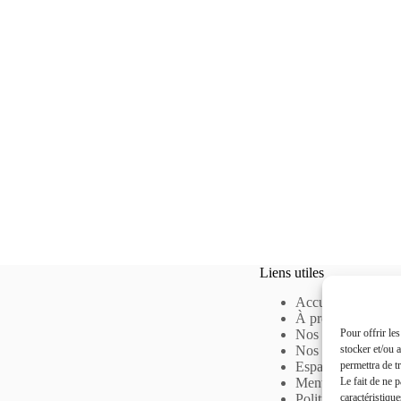
Liens utiles
Accueil
À propos
Nos solutions
Pour offrir le
Nos offres d’empl
stocker et/ou 
Espace Entreprise
permettra de t
Mentions légales
Le fait de ne 
Politique de cooki
caractéristique