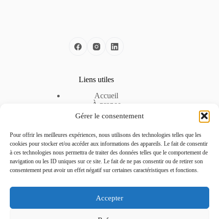
Liens utiles
Accueil
À propos
Nos solutions
Gérer le consentement
Nos offres d’emploi
Espace Entreprise
Pour offrir les meilleures expériences, nous utilisons des technologies telles que les
Mentions légales
cookies pour stocker et/ou accéder aux informations des appareils. Le fait de consentir
Politique de cookies
à ces technologies nous permettra de traiter des données telles que le comportement de
Politique de confidentialité
navigation ou les ID uniques sur ce site. Le fait de ne pas consentir ou de retirer son
consentement peut avoir un effet négatif sur certaines caractéristiques et fonctions.
Contactez-nous
Accepter
Téléphone :
04 51 42 22 24