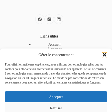
Liens utiles
Accueil
À propos
Nos solutions
Gérer le consentement
Nos offres d’emploi
Espace Entreprise
Pour offrir les meilleures expériences, nous utilisons des technologies telles que les
Mentions légales
cookies pour stocker et/ou accéder aux informations des appareils. Le fait de consentir
Politique de cookies
à ces technologies nous permettra de traiter des données telles que le comportement de
Politique de confidentialité
navigation ou les ID uniques sur ce site. Le fait de ne pas consentir ou de retirer son
consentement peut avoir un effet négatif sur certaines caractéristiques et fonctions.
Contactez-nous
Accepter
Téléphone :
04 51 42 22 24
Refuser
Adresse :
La pépinière d’entreprise – CCI de la Drôme, 3