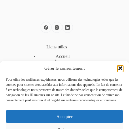
Liens utiles
Accueil
À propos
Nos solutions
Gérer le consentement
Nos offres d’emploi
Espace Entreprise
Pour offrir les meilleures expériences, nous utilisons des technologies telles que les
Mentions légales
cookies pour stocker et/ou accéder aux informations des appareils. Le fait de consentir
Politique de cookies
à ces technologies nous permettra de traiter des données telles que le comportement de
Politique de confidentialité
navigation ou les ID uniques sur ce site. Le fait de ne pas consentir ou de retirer son
consentement peut avoir un effet négatif sur certaines caractéristiques et fonctions.
Contactez-nous
Accepter
Téléphone :
04 51 42 22 24